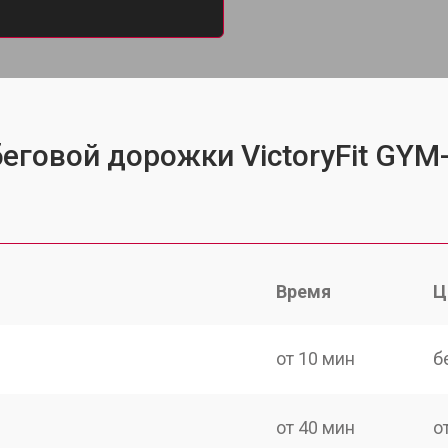
еговой дорожки VictoryFit GYM
Время
Ц
от 10 мин
б
от 40 мин
о