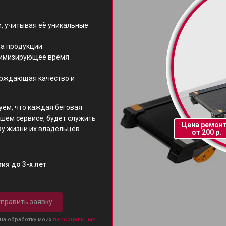
, учитывая её уникальные
а продукции.
нимизирующее время
ерждающая качество и
уем, что каждая беговая
шем сервисе, будет служить
Цена ремон
зу жизни их владельцев.
от 200 р.
ия до 3-х лет
править заявку
 на обработку моих
персональных