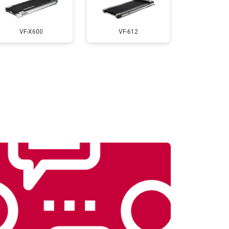
т 900 ₽
Заказать
VF-X600
VF-612