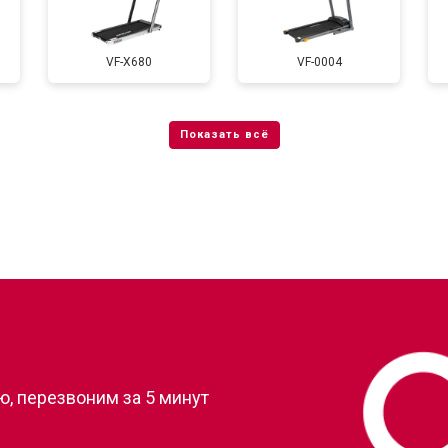
тренажера
от 40 мин
о
VF-X680
VF-0004
?
, перезвоним за 5 минут