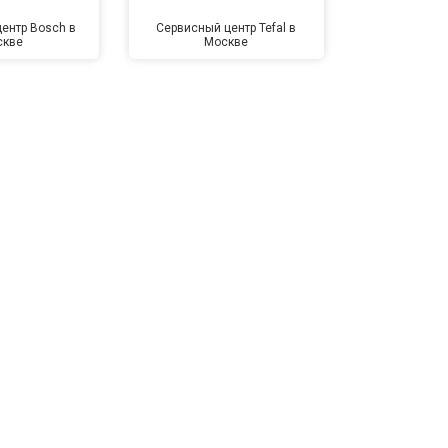
ентр Bosch в
Сервисный центр Tefal в
Сервисный це
скве
Москве
Мо