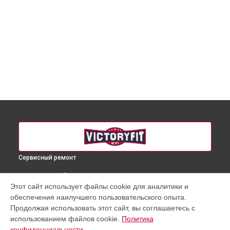
Сервисный ремонт
ВЫБЕРИ СВОЙ ГОРОД
Этот сайт использует файлы cookie для аналитики и
Ремонт беговой дорожки VF-4034 VictoryFit в
Краснодаре
обеспечения наилучшего пользовательского опыта.
Ремонт беговой дорожки VF-4034 VictoryFit в
Ростове-на-
Продолжая использовать этот сайт, вы соглашаетесь с
Дону
использованием файлов cookie.
Политика
Ремонт беговой дорожки VF-4034 VictoryFit в
Нижнем
конфиденциальности