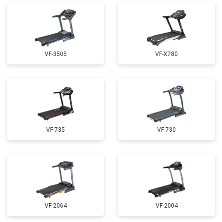
VF-3505
VF-X780
VF-735
VF-730
VF-2064
VF-2004