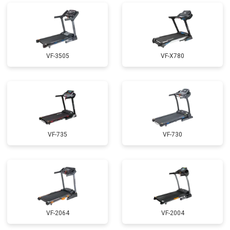
VF-3505
VF-X780
VF-735
VF-730
VF-2064
VF-2004