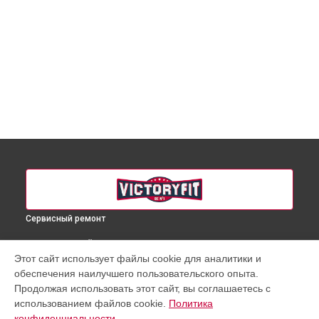
Сервисный ремонт
ВЫБЕРИ СВОЙ ГОРОД
Этот сайт использует файлы cookie для аналитики и
Ремонт беговой дорожки VF-X750 VictoryFit в
Краснодаре
обеспечения наилучшего пользовательского опыта.
Ремонт беговой дорожки VF-X750 VictoryFit в
Ростове-на-
Продолжая использовать этот сайт, вы соглашаетесь с
Дону
использованием файлов cookie.
Политика
Ремонт беговой дорожки VF-X750 VictoryFit в
Нижнем
конфиденциальности