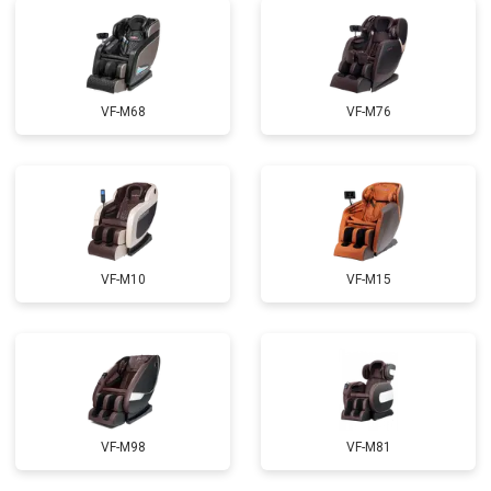
Ремонт сканера
от 4800 ₽
Заказать
Ремонт купюроприемника
от 4700 ₽
Заказать
Замена сетевого трансформатора
от 4500 ₽
Заказать
VF-M68
VF-M76
Ремонт микро-лифта
от 5500 ₽
Заказать
VF-M10
VF-M15
VF-M98
VF-M81