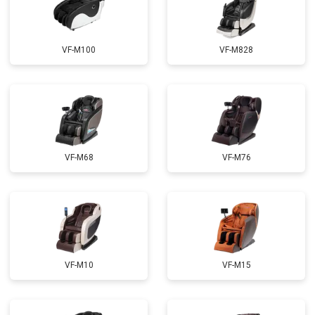
Ремонт пульта управления
от 4200 ₽
Заказать
Ремонт электропроводки
от 3900 ₽
Заказать
VF-M100
VF-M828
Ремонт сканера
от 4800 ₽
Заказать
Ремонт купюроприемника
от 4700 ₽
Заказать
Замена сетевого трансформатора
от 4500 ₽
Заказать
Ремонт микро-лифта
от 5500 ₽
Заказать
VF-M68
VF-M76
VF-M10
VF-M15