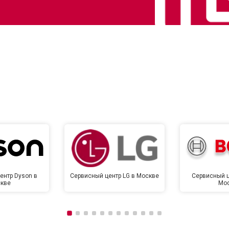
от 70 мин
о
от 130 мин
о
от 80 мин
о
от 120 мин
о
от 90 мин
о
ентр Dyson в
Сервисный центр LG в Москве
Сервисный ц
кве
Мо