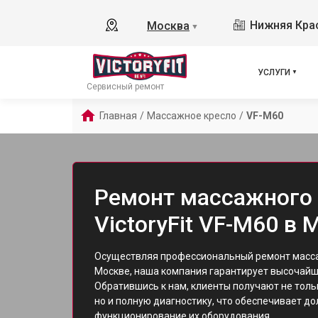
Нижняя Крас
Москва
▼
УСЛУГИ
Сервисный ремонт
Главная
/
Массажное кресло
/
VF-M60
Ремонт массажного 
VictoryFit VF-M60 в 
Осуществляя профессиональный ремонт масса
Москве, наша компания гарантирует высочайш
Обратившись к нам, клиенты получают не толь
но и полную диагностику, что обеспечивает д
функционирование их оборудования.