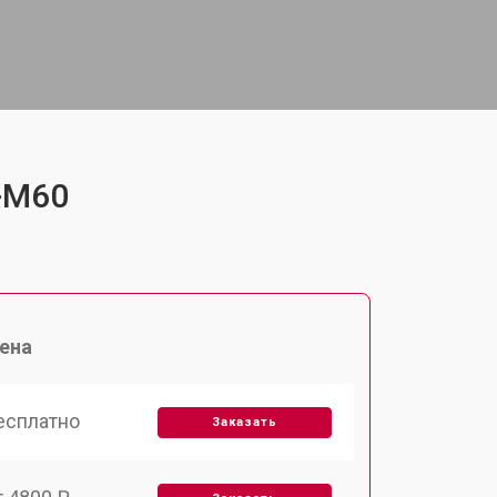
F-M60
ена
есплатно
Заказать