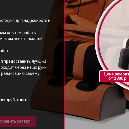
ctoryFit для надежности и
ним опытом работы.
учетом всех тонкостей
абот.
ся предоставить лучший
роходит через наши руки,
и релаксацию своему
Цена ремон
от 2800 р.
ия до 3-х лет
править заявку