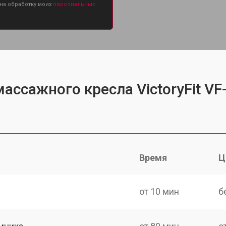
 на обработку моих
персональных
ассажного кресла VictoryFit V
Время
Ц
от 10 мин
б