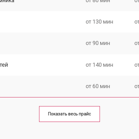
мника
от 80 мин
о
от 130 мин
о
от 90 мин
о
тей
от 140 мин
о
от 60 мин
о
от 150 мин
о
Показать весь прайс
ка
от 90 мин
о