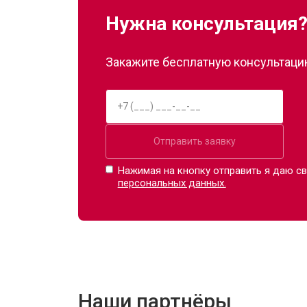
Нужна консультация
Ремонт пневмокамеры
Закажите бесплатную консультацию
Ремонт пневмосистемы
Ремонт пульта управления
Отправить заявку
Ремонт электропроводки
Нажимая на кнопку отправить я даю св
персональных данных.
Ремонт сканера
Ремонт купюроприемника
Наши партнёры