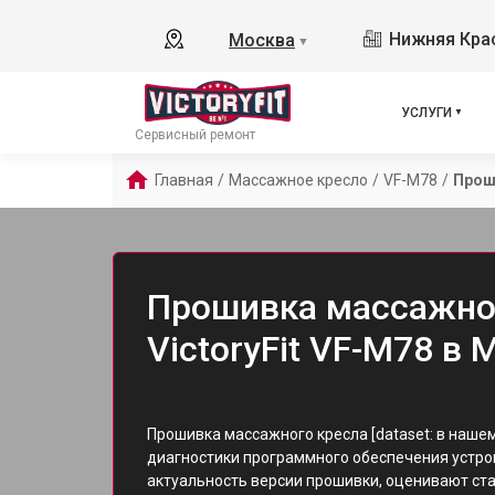
Нижняя Крас
Москва
▼
УСЛУГИ
Сервисный ремонт
Главная
/
Массажное кресло
/
VF-M78
/
Прош
Прошивка массажно
VictoryFit VF-M78 в 
Прошивка массажного кресла [dataset: в наше
диагностики программного обеспечения устро
актуальность версии прошивки, оценивают с