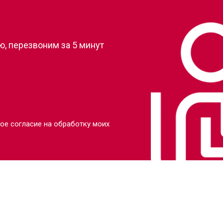
?
от 110 мин
о
, перезвоним за 5 минут
от 80 мин
о
от 110 мин
о
от 70 мин
о
ое согласие на обработку моих
от 130 мин
о
от 80 мин
о