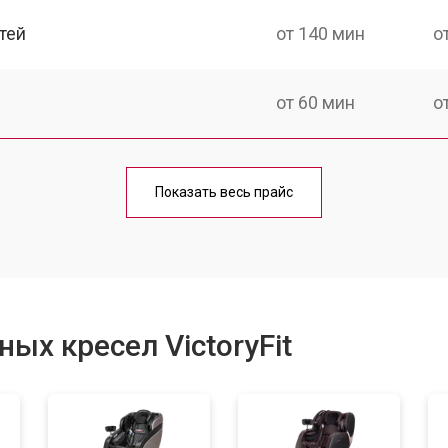
тей
от 140 мин
о
от 60 мин
о
от 150 мин
о
Показать весь прайс
ка
от 90 мин
о
от 60 мин
о
ых кресел VictoryFit
от 80 мин
о