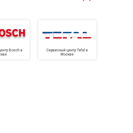
т 4500 ₽
Заказать
т 5500 ₽
Заказать
ентр Bosch в
Сервисный центр Tefal в
Сервисный це
скве
Москве
Мо