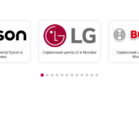
от 120 мин
о
от 90 мин
о
ентр Dyson в
Сервисный центр LG в Москве
Сервисный ц
кве
Мо