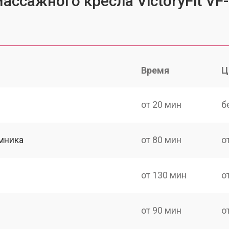
ассажного кресла VictoryFit VF
Время
Ц
от 20 мин
б
мника
от 80 мин
о
от 130 мин
о
от 90 мин
о