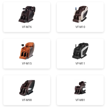
Ремонт сканера
от 4800 ₽
Заказать
Ремонт купюроприемника
от 4700 ₽
Заказать
Замена сетевого трансформатора
от 4500 ₽
Заказать
VF-M76
VF-M10
VF-M15
VF-M11
VF-M98
VF-M81