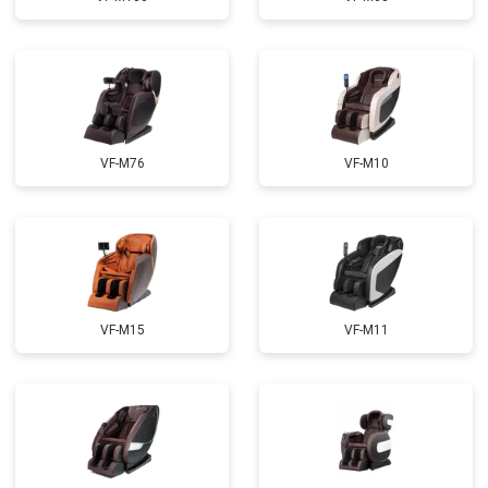
Ремонт сканера
от 4800 ₽
Заказать
Ремонт купюроприемника
от 4700 ₽
Заказать
Замена сетевого трансформатора
от 4500 ₽
Заказать
Ремонт микро-лифта
от 5500 ₽
Заказать
VF-M76
VF-M10
VF-M15
VF-M11