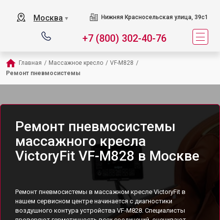
Москва
Нижняя Красносельская улица, 39с1
▼
+7 (800) 302-40-76
Главная
/
Массажное кресло
/
VF-M828
/
Ремонт пневмосистемы
Ремонт пневмосистемы
массажного кресла
VictoryFit VF-M828 в Москве
Ремонт пневмосистемы в массажном кресле VictoryFit в
нашем сервисном центре начинается с диагностики
воздушного контура устройства VF-M828. Специалисты
проверяют герметичность всех соединений, оценивают