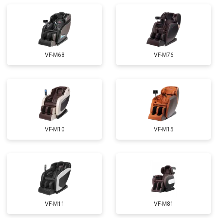
Ремонт купюроприемника
от 4700 ₽
Заказать
Замена сетевого трансформатора
от 4500 ₽
Заказать
Ремонт микро-лифта
от 5500 ₽
Заказать
VF-M68
VF-M76
VF-M10
VF-M15
VF-M11
VF-M81