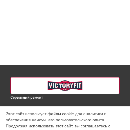
Сервисный ремонт
ВЫБЕРИ СВОЙ ГОРОД
Этот сайт использует файлы cookie для аналитики и
Ремонт пневмокамеры массажного кресла VF-M98
обеспечения наилучшего пользовательского опыта.
VictoryFit в
Краснодаре
Продолжая использовать этот сайт, вы соглашаетесь с
Ремонт пневмокамеры массажного кресла VF-M98