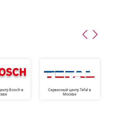
ентр Bosch в
Сервисный центр Tefal в
Сервисный це
скве
Москве
Мо