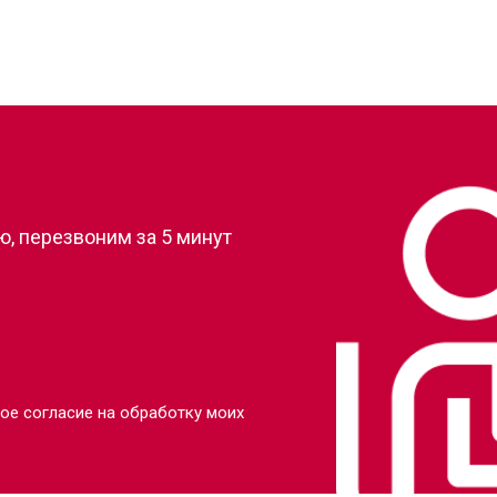
от 60 мин
о
от 50 мин
о
от 70 мин
о
?
, перезвоним за 5 минут
ое согласие на обработку моих