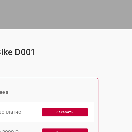
Bike D001
ена
есплатно
Заказать