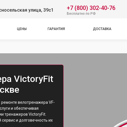
+7 (800) 302-40-76
носельская улица, 39с1
Бесплатно по РФ
ЦЕНЫ
ГАРАНТИЯ
ДОСТАВКА
а VictoryFit
оскве
а ремонте велотренажера VF-
слуги и обеспечивая
 тренажеров VictoryFit.
 сервис и долговечность их