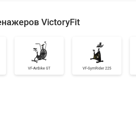
от 60 мин
о
нажеров VictoryFit
от 40 мин
о
от 60 мин
о
VF-AirBike GT
VF-GymRider 225
от 40 мин
о
от 60 мин
о
от 50 мин
о