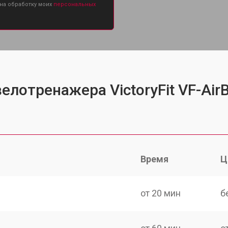
 на обработку моих
персональных
елотренажера VictoryFit VF-Air
Время
Ц
от 20 мин
б