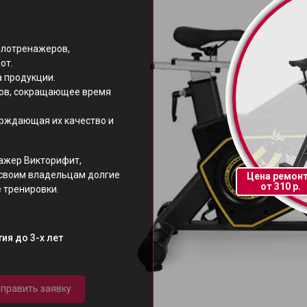
велотренажеров,
от.
 продукции.
тов, сокращающее время
ерждающая их качество и
ажер Викторифит,
 своим владельцам долгие
Цена ремон
от 310 р.
 тренировки.
ия до 3-х лет
править заявку