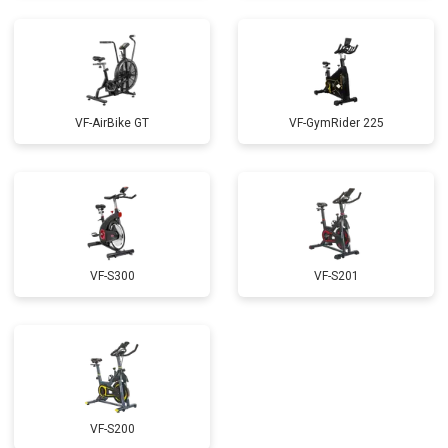
VF-AirBike GT
VF-GymRider 225
VF-S300
VF-S201
VF-S200