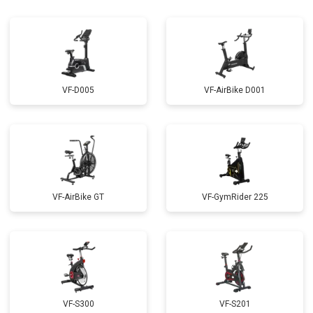
VF-D005
VF-AirBike D001
VF-AirBike GT
VF-GymRider 225
VF-S300
VF-S201