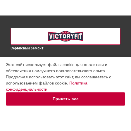
Сервисный ремонт
ВЫБЕРИ СВОЙ ГОРОД
Этот сайт использует файлы cookie для аналитики и
Ремонт системы передач велотренажера VF-GymRider 225
обеспечения наилучшего пользовательского опыта.
VictoryFit в
Краснодаре
Продолжая использовать этот сайт, вы соглашаетесь с
Ремонт системы передач велотренажера VF-GymRider 225
использованием файлов cookie.
Политика
VictoryFit в
Ростове-на-Дону
конфиденциальности
Ремонт системы передач велотренажера VF-GymRider 225
VictoryFit в
Нижнем Новгороде
Принять все
Ремонт системы передач велотренажера VF-GymRider 225
VictoryFit в
Новосибирске
Ремонт системы передач велотренажера VF-GymRider 225
VictoryFit в
Челябинске
Ремонт системы передач велотренажера VF-GymRider 225
УСТРОЙСТВА