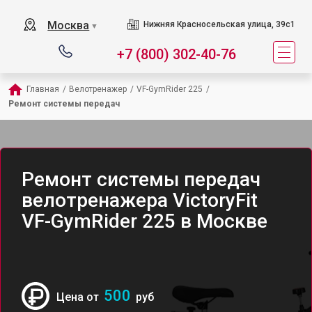
Москва
Нижняя Красносельская улица, 39с1
▼
+7 (800) 302-40-76
Главная
/
Велотренажер
/
VF-GymRider 225
/
Ремонт системы передач
Ремонт системы передач
велотренажера VictoryFit
VF-GymRider 225 в Москве
500
Цена от
руб