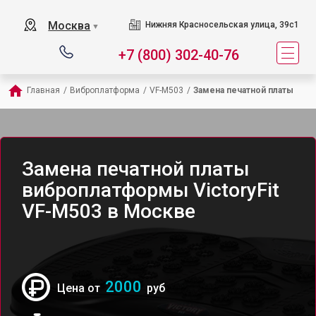
Москва
Нижняя Красносельская улица, 39с1
▼
+7 (800) 302-40-76
Главная
/
Виброплатформа
/
VF-M503
/
Замена печатной платы
Замена печатной платы
виброплатформы VictoryFit
VF-M503 в Москве
2000
Цена от
руб